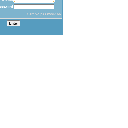
assword
Cambio password >>